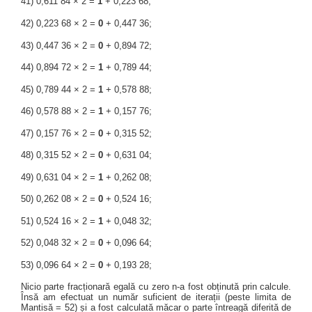
41) 0,611 84 × 2 =
1
+ 0,223 68;
42) 0,223 68 × 2 =
0
+ 0,447 36;
43) 0,447 36 × 2 =
0
+ 0,894 72;
44) 0,894 72 × 2 =
1
+ 0,789 44;
45) 0,789 44 × 2 =
1
+ 0,578 88;
46) 0,578 88 × 2 =
1
+ 0,157 76;
47) 0,157 76 × 2 =
0
+ 0,315 52;
48) 0,315 52 × 2 =
0
+ 0,631 04;
49) 0,631 04 × 2 =
1
+ 0,262 08;
50) 0,262 08 × 2 =
0
+ 0,524 16;
51) 0,524 16 × 2 =
1
+ 0,048 32;
52) 0,048 32 × 2 =
0
+ 0,096 64;
53) 0,096 64 × 2 =
0
+ 0,193 28;
Nicio parte fracționară egală cu zero n-a fost obținută prin calcule.
Însă am efectuat un număr suficient de iterații (peste limita de
Mantisă = 52) și a fost calculată măcar o parte întreagă diferită de