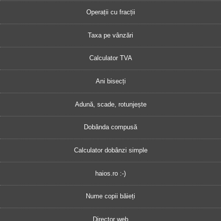
Operații cu fracții
Taxa pe vânzări
Calculator TVA
Ani bisecți
Adună, scade, rotunjește
Dobânda compusă
Calculator dobânzi simple
haios.ro :-)
Nume copii băieți
Director web