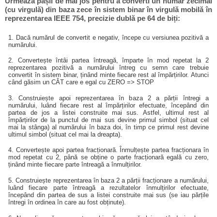
Urmează pașii de mai jos pentru a converti un număr zecimal
(cu virgulă) din baza zece în sistem binar în virgulă mobilă în
reprezentarea IEEE 754, precizie dublă pe 64 de biți:
1. Dacă numărul de convertit e negativ, începe cu versiunea pozitivă a
numărului.
2. Convertește întâi partea întreagă, împarte în mod repetat la 2
reprezentarea pozitivă a numărului întreg cu semn care trebuie
convertit în sistem binar, ținând minte fiecare rest al împărțirilor. Atunci
când găsim un CÂT care e egal cu ZERO => STOP
3. Construiește apoi reprezentarea în baza 2 a părții întregi a
numărului, luând fiecare rest al împărțirilor efectuate, începând din
partea de jos a listei construite mai sus. Astfel, ultimul rest al
împărțirilor de la punctul de mai sus devine primul simbol (situat cel
mai la stânga) al numărului în baza doi, în timp ce primul rest devine
ultimul simbol (situat cel mai la dreapta).
4. Convertește apoi partea fracționară. Înmulțește partea fracționara în
mod repetat cu 2, până se obține o parte fracționară egală cu zero,
ținând minte fiecare parte întreagă a înmulțirilor.
5. Construiește reprezentarea în baza 2 a părții fracționare a numărului,
luând fiecare parte întreagă a rezultatelor înmulțirilor efectuate,
începând din partea de sus a listei construite mai sus (se iau părțile
întregi în ordinea în care au fost obținute).