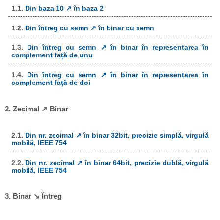
1.1.
Din baza 10 ↗ în baza 2
1.2.
Din întreg cu semn ↗ în binar cu semn
1.3.
Din întreg cu semn ↗ în binar în representarea în
complement față de unu
1.4.
Din întreg cu semn ↗ în binar în representarea în
complement față de doi
2. Zecimal ↗ Binar
2.1.
Din nr. zecimal ↗ în binar 32bit, precizie simplă, virgulă
mobilă, IEEE 754
2.2.
Din nr. zecimal ↗ în binar 64bit, precizie dublă, virgulă
mobilă, IEEE 754
3. Binar ↘ Întreg