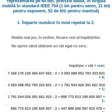
reprezentarea pe 64 biți, precizie dublă, în virgulă
mobilă în standard IEEE 754 (1 bit pentru semn, 11 biți
pentru exponent, 52 de biți pentru mantisă)
1. Împarte numărul în mod repetat la 2.
Notăm mai jos, în ordine, fiecare rest al împărțirilor.
Ne oprim când obținem un cât egal cu zero.
împărțire = cât +
rest
;
7 166 176 105 566 647 662 : 2 = 3 583 088 052 783 323 831
+
0
;
3 583 088 052 783 323 831 : 2 = 1 791 544 026 391 661 915
+
1
;
1 791 544 026 391 661 915 : 2 = 895 772 013 195 830 957 +
1
;
895 772 013 195 830 957 : 2 = 447 886 006 597 915 478 +