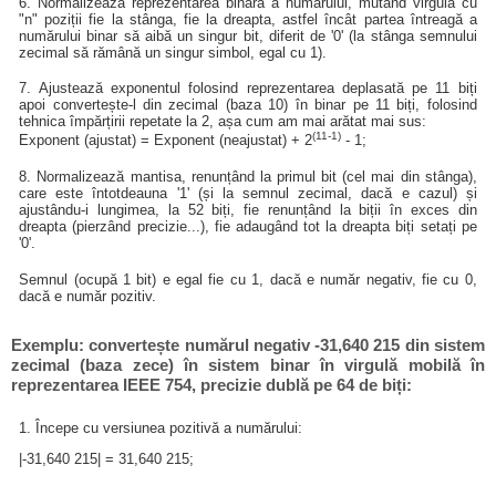
6. Normalizează reprezentarea binară a numărului, mutând virgula cu
"n" poziții fie la stânga, fie la dreapta, astfel încât partea întreagă a
numărului binar să aibă un singur bit, diferit de '0' (la stânga semnului
zecimal să rămână un singur simbol, egal cu 1).
7. Ajustează exponentul folosind reprezentarea deplasată pe 11 biți
apoi convertește-l din zecimal (baza 10) în binar pe 11 biți, folosind
tehnica împărțirii repetate la 2, așa cum am mai arătat mai sus:
(11-1)
Exponent (ajustat) = Exponent (neajustat) + 2
- 1;
8. Normalizează mantisa, renunțând la primul bit (cel mai din stânga),
care este întotdeauna '1' (și la semnul zecimal, dacă e cazul) și
ajustându-i lungimea, la 52 biți, fie renunțând la biții în exces din
dreapta (pierzând precizie...), fie adaugând tot la dreapta biți setați pe
'0'.
Semnul (ocupă 1 bit) e egal fie cu 1, dacă e număr negativ, fie cu 0,
dacă e număr pozitiv.
Exemplu: convertește numărul negativ -31,640 215 din sistem
zecimal (baza zece) în sistem binar în virgulă mobilă în
reprezentarea IEEE 754, precizie dublă pe 64 de biți:
1. Începe cu versiunea pozitivă a numărului:
|-31,640 215| = 31,640 215;