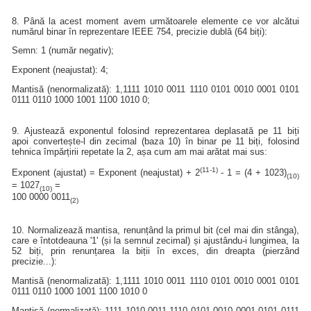
8. Până la acest moment avem următoarele elemente ce vor alcătui
numărul binar în reprezentare IEEE 754, precizie dublă (64 biți):
Semn: 1 (număr negativ);
Exponent (neajustat): 4;
Mantisă (nenormalizată): 1,1111 1010 0011 1110 0101 0010 0001 0101
0111 0110 1000 1001 1100 1010 0;
9. Ajustează exponentul folosind reprezentarea deplasată pe 11 biți
apoi convertește-l din zecimal (baza 10) în binar pe 11 biți, folosind
tehnica împărțirii repetate la 2, așa cum am mai arătat mai sus:
(11-1)
Exponent (ajustat) = Exponent (neajustat) + 2
- 1 = (4 + 1023)
(10)
= 1027
=
(10)
100 0000 0011
(2)
10. Normalizează mantisa, renunțând la primul bit (cel mai din stânga),
care e întotdeauna '1' (și la semnul zecimal) și ajustându-i lungimea, la
52 biți, prin renunțarea la biții în exces, din dreapta (pierzând
precizie...):
Mantisă (nenormalizată): 1,1111 1010 0011 1110 0101 0010 0001 0101
0111 0110 1000 1001 1100 1010 0
Mantisă (normalizată): 1111 1010 0011 1110 0101 0010 0001 0101 0111