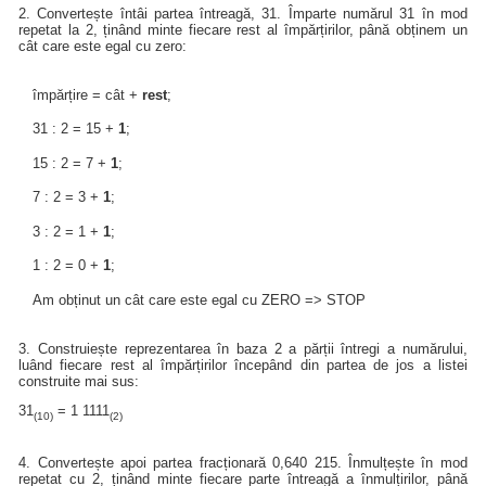
2. Convertește întâi partea întreagă, 31. Împarte numărul 31 în mod
repetat la 2, ținând minte fiecare rest al împărțirilor, până obținem un
cât care este egal cu zero:
împărțire = cât +
rest
;
31 : 2 = 15 +
1
;
15 : 2 = 7 +
1
;
7 : 2 = 3 +
1
;
3 : 2 = 1 +
1
;
1 : 2 = 0 +
1
;
Am obținut un cât care este egal cu ZERO => STOP
3. Construiește reprezentarea în baza 2 a părții întregi a numărului,
luând fiecare rest al împărțirilor începând din partea de jos a listei
construite mai sus:
31
= 1 1111
(10)
(2)
4. Convertește apoi partea fracționară 0,640 215. Înmulțește în mod
repetat cu 2, ținând minte fiecare parte întreagă a înmulțirilor, până