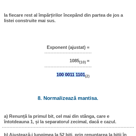
Ia fiecare rest al împărțirilor începând din partea de jos a
listei construite mai sus.
Exponent (ajustat) =
1085
=
(10)
100 0011 1101
(2)
8. Normalizează mantisa.
a) Renunță la primul bit, cel mai din stânga, care e
întotdeauna 1, și la separatorul zecimal, dacă e cazul.
b) Ajustează-i lungimea la 52 biți, prin renunțarea la biții în