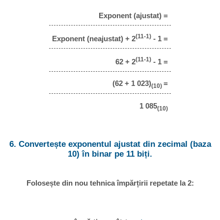
Exponent (ajustat) =
(11-1)
Exponent (neajustat) + 2
- 1 =
(11-1)
62 + 2
- 1 =
(62 + 1 023)
=
(10)
1 085
(10)
6. Convertește exponentul ajustat din zecimal (baza
10) în binar pe 11 biți.
Folosește din nou tehnica împărțirii repetate la 2: