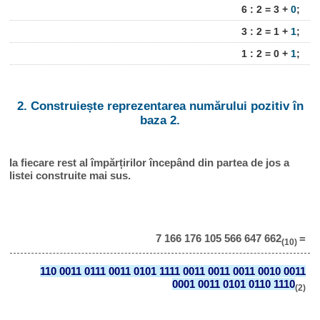
6 : 2 = 3 +
0
;
3 : 2 = 1 +
1
;
1 : 2 = 0 +
1
;
2. Construiește reprezentarea numărului pozitiv în
baza 2.
Ia fiecare rest al împărțirilor începând din partea de jos a
listei construite mai sus.
7 166 176 105 566 647 662
=
(10)
110 0011 0111 0011 0101 1111 0011 0011 0011 0010 0011
0001 0011 0101 0110 1110
(2)