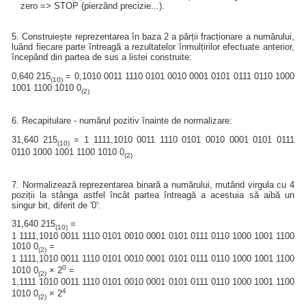
zero => STOP (pierzând precizie...).
5. Construiește reprezentarea în baza 2 a părții fracționare a numărului,
luând fiecare parte întreagă a rezultatelor înmulțirilor efectuate anterior,
începând din partea de sus a listei construite:
0,640 215
= 0,1010 0011 1110 0101 0010 0001 0101 0111 0110 1000
(10)
1001 1100 1010 0
(2)
6. Recapitulare - numărul pozitiv înainte de normalizare:
31,640 215
= 1 1111,1010 0011 1110 0101 0010 0001 0101 0111
(10)
0110 1000 1001 1100 1010 0
(2)
7. Normalizează reprezentarea binară a numărului, mutând virgula cu 4
poziții la stânga astfel încât partea întreagă a acestuia să aibă un
singur bit, diferit de '0':
31,640 215
=
(10)
1 1111,1010 0011 1110 0101 0010 0001 0101 0111 0110 1000 1001 1100
1010 0
=
(2)
1 1111,1010 0011 1110 0101 0010 0001 0101 0111 0110 1000 1001 1100
0
1010 0
× 2
=
(2)
1,1111 1010 0011 1110 0101 0010 0001 0101 0111 0110 1000 1001 1100
4
1010 0
× 2
(2)