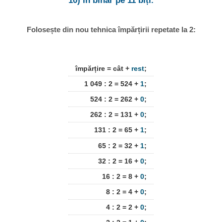
10) în binar pe 11 biți.
Folosește din nou tehnica împărțirii repetate la 2:
împărțire = cât +
rest
;
1 049 : 2 = 524 +
1
;
524 : 2 = 262 +
0
;
262 : 2 = 131 +
0
;
131 : 2 = 65 +
1
;
65 : 2 = 32 +
1
;
32 : 2 = 16 +
0
;
16 : 2 = 8 +
0
;
8 : 2 = 4 +
0
;
4 : 2 = 2 +
0
;