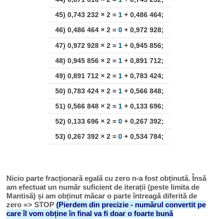
45) 0,743 232 × 2 =
1
+ 0,486 464;
46) 0,486 464 × 2 =
0
+ 0,972 928;
47) 0,972 928 × 2 =
1
+ 0,945 856;
48) 0,945 856 × 2 =
1
+ 0,891 712;
49) 0,891 712 × 2 =
1
+ 0,783 424;
50) 0,783 424 × 2 =
1
+ 0,566 848;
51) 0,566 848 × 2 =
1
+ 0,133 696;
52) 0,133 696 × 2 =
0
+ 0,267 392;
53) 0,267 392 × 2 =
0
+ 0,534 784;
Nicio parte fracționară egală cu zero n-a fost obținută. Însă
am efectuat un număr suficient de iterații (peste limita de
Mantisă) și am obținut măcar o parte întreagă diferită de
zero => STOP
(Pierdem din precizie - numărul convertit pe
care îl vom obține în final va fi doar o foarte bună