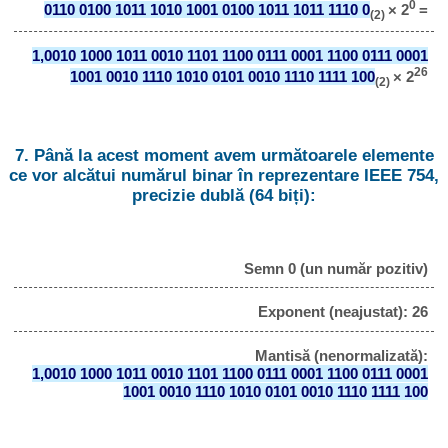
0
0110 0100 1011 1010 1001 0100 1011 1011 1110 0
× 2
=
(2)
1,0010 1000 1011 0010 1101 1100 0111 0001 1100 0111 0001
26
1001 0010 1110 1010 0101 0010 1110 1111 100
× 2
(2)
7. Până la acest moment avem următoarele elemente
ce vor alcătui numărul binar în reprezentare IEEE 754,
precizie dublă (64 biți):
Semn 0 (un număr pozitiv)
Exponent (neajustat): 26
Mantisă (nenormalizată):
1,0010 1000 1011 0010 1101 1100 0111 0001 1100 0111 0001
1001 0010 1110 1010 0101 0010 1110 1111 100