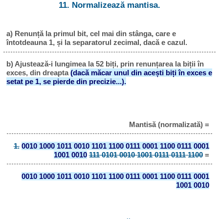
11. Normalizează mantisa.
a) Renunță la primul bit, cel mai din stânga, care e
întotdeauna 1, și la separatorul zecimal, dacă e cazul.
b) Ajustează-i lungimea la 52 biți, prin renunțarea la biții în
exces, din dreapta
(dacă măcar unul din acești biți în exces e
setat pe 1, se pierde din precizie...).
Mantisă (normalizată) =
1.
0010 1000 1011 0010 1101 1100 0111 0001 1100 0111 0001
1001 0010
111 0101 0010 1001 0111 0111 1100
=
0010 1000 1011 0010 1101 1100 0111 0001 1100 0111 0001
1001 0010