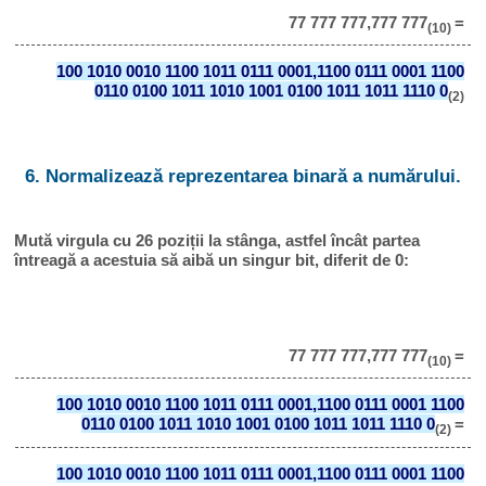
77 777 777,777 777
=
(10)
100 1010 0010 1100 1011 0111 0001,1100 0111 0001 1100
0110 0100 1011 1010 1001 0100 1011 1011 1110 0
(2)
6. Normalizează reprezentarea binară a numărului.
Mută virgula cu 26 poziții la stânga, astfel încât partea
întreagă a acestuia să aibă un singur bit, diferit de 0:
77 777 777,777 777
=
(10)
100 1010 0010 1100 1011 0111 0001,1100 0111 0001 1100
0110 0100 1011 1010 1001 0100 1011 1011 1110 0
=
(2)
100 1010 0010 1100 1011 0111 0001,1100 0111 0001 1100