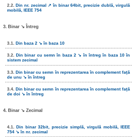
2.2.
Din nr. zecimal ↗ în binar 64bit, precizie dublă, virgulă
mobilă, IEEE 754
3. Binar ↘ Întreg
3.1.
Din baza 2 ↘ în baza 10
3.2.
Din binar cu semn în baza 2 ↘ în întreg în baza 10 în
sistem zecimal
3.3.
Din binar cu semn în reprezentarea în complement față
de unu ↘ în întreg
3.4.
Din binar cu semn în reprezentarea în complement față
de doi ↘ în întreg
4. Binar ↘ Zecimal
4.1.
Din binar 32bit, precizie simplă, virgulă mobilă, IEEE
754 ↘ în nr. zecimal