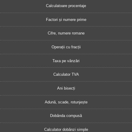
Calculatoare procentaje
Factori și numere prime
Cifre, numere romane
Operații cu fracții
Taxa pe vânzări
Calculator TVA
Ani bisecți
Adună, scade, rotunjește
Dobânda compusă
Calculator dobânzi simple