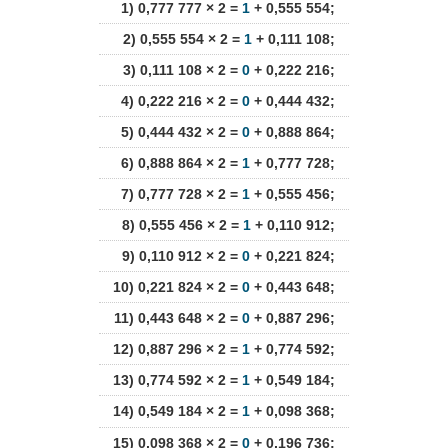
1) 0,777 777 × 2 =
1
+ 0,555 554;
2) 0,555 554 × 2 =
1
+ 0,111 108;
3) 0,111 108 × 2 =
0
+ 0,222 216;
4) 0,222 216 × 2 =
0
+ 0,444 432;
5) 0,444 432 × 2 =
0
+ 0,888 864;
6) 0,888 864 × 2 =
1
+ 0,777 728;
7) 0,777 728 × 2 =
1
+ 0,555 456;
8) 0,555 456 × 2 =
1
+ 0,110 912;
9) 0,110 912 × 2 =
0
+ 0,221 824;
10) 0,221 824 × 2 =
0
+ 0,443 648;
11) 0,443 648 × 2 =
0
+ 0,887 296;
12) 0,887 296 × 2 =
1
+ 0,774 592;
13) 0,774 592 × 2 =
1
+ 0,549 184;
14) 0,549 184 × 2 =
1
+ 0,098 368;
15) 0,098 368 × 2 =
0
+ 0,196 736;