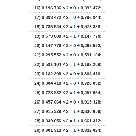
16) 0,196 736 × 2 =
0
+ 0,393 472;
17) 0,393 472 × 2 =
0
+ 0,786 944;
18) 0,786 944 × 2 =
1
+ 0,573 888;
19) 0,573 888 × 2 =
1
+ 0,147 776;
20) 0,147 776 × 2 =
0
+ 0,295 552;
21) 0,295 552 × 2 =
0
+ 0,591 104;
22) 0,591 104 × 2 =
1
+ 0,182 208;
23) 0,182 208 × 2 =
0
+ 0,364 416;
24) 0,364 416 × 2 =
0
+ 0,728 832;
25) 0,728 832 × 2 =
1
+ 0,457 664;
26) 0,457 664 × 2 =
0
+ 0,915 328;
27) 0,915 328 × 2 =
1
+ 0,830 656;
28) 0,830 656 × 2 =
1
+ 0,661 312;
29) 0,661 312 × 2 =
1
+ 0,322 624;