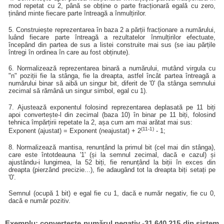
mod repetat cu 2, până se obține o parte fracționară egală cu zero,
ținând minte fiecare parte întreagă a înmulțirilor.
5. Construiește reprezentarea în baza 2 a părții fracționare a numărului,
luând fiecare parte întreagă a rezultatelor înmulțirilor efectuate,
începând din partea de sus a listei construite mai sus (se iau părțile
întregi în ordinea în care au fost obținute).
6. Normalizează reprezentarea binară a numărului, mutând virgula cu
"n" poziții fie la stânga, fie la dreapta, astfel încât partea întreagă a
numărului binar să aibă un singur bit, diferit de '0' (la stânga semnului
zecimal să rămână un singur simbol, egal cu 1).
7. Ajustează exponentul folosind reprezentarea deplasată pe 11 biți
apoi convertește-l din zecimal (baza 10) în binar pe 11 biți, folosind
tehnica împărțirii repetate la 2, așa cum am mai arătat mai sus:
(11-1)
Exponent (ajustat) = Exponent (neajustat) + 2
- 1;
8. Normalizează mantisa, renunțând la primul bit (cel mai din stânga),
care este întotdeauna '1' (și la semnul zecimal, dacă e cazul) și
ajustându-i lungimea, la 52 biți, fie renunțând la biții în exces din
dreapta (pierzând precizie...), fie adaugând tot la dreapta biți setați pe
'0'.
Semnul (ocupă 1 bit) e egal fie cu 1, dacă e număr negativ, fie cu 0,
dacă e număr pozitiv.
Exemplu: convertește numărul negativ -31,640 215 din sistem