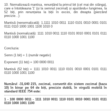
10. Normalizează mantisa, renunțând la primul bit (cel mai din stânga),
care e întotdeauna '1' (și la semnul zecimal) și ajustându-i lungimea, la
52 biți, prin renunțarea la biții în exces, din dreapta (pierzând
precizie...):
Mantisă (nenormalizată): 1,1111 1010 0011 1110 0101 0010 0001 0101
0111 0110 1000 1001 1100 1010 0
Mantisă (normalizată): 1111 1010 0011 1110 0101 0010 0001 0101 0111
0110 1000 1001 1100
Concluzia:
Semn (1 bit) = 1 (număr negativ)
Exponent (11 biți) = 100 0000 0011
Mantisă (52 biți) = 1111 1010 0011 1110 0101 0010 0001 0101 0111
0110 1000 1001 1100
Numărul -31,640 215, zecimal, convertit din sistem zecimal (baza
10) în binar pe 64 de biți, precizie dublă, în virgulă mobilă în
standard IEEE 754 este:
1 - 100 0000 0011 - 1111 1010 0011 1110 0101 0010 0001 0101 0111
0110 1000 1001 1100