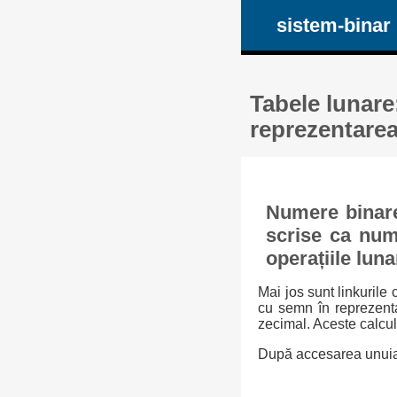
sistem-binar
Tabele lunare
reprezentarea
Numere binare
scrise ca nume
operațiile luna
Mai jos sunt linkurile 
cu semn în reprezenta
zecimal. Aceste calcul
După accesarea unuia d