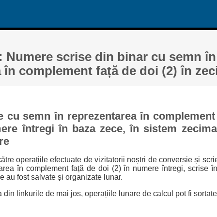
: Numere scrise din binar cu semn în
 în complement față de doi (2) în zec
 cu semn în reprezentarea în complement f
re întregi în baza zece, în sistem zecimal
re
către operațiile efectuate de vizitatorii noștri de conversie și sc
rea în complement față de doi (2) în numere întregi, scrise î
e au fost salvate și organizate lunar.
in linkurile de mai jos, operațiile lunare de calcul pot fi sortat