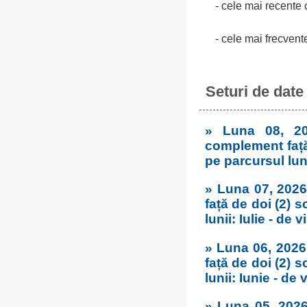
- cele mai recente 
- cele mai frecvent
Seturi de date
» Luna 08, 20
complement față
pe parcursul luni
» Luna 07, 2026
față de doi (2) 
lunii: Iulie - de v
» Luna 06, 2026
față de doi (2) 
lunii: Iunie - de v
» Luna 05, 202