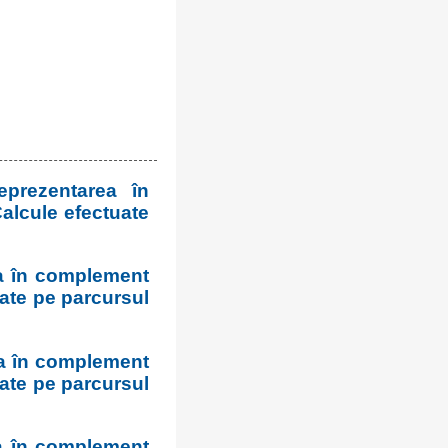
prezentarea în
alcule efectuate
ea în complement
uate pe parcursul
ea în complement
uate pe parcursul
a în complement