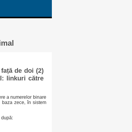
imal
ață de doi (2)
: linkuri către
riere a numerelor binare
n baza zece, în sistem
e după: