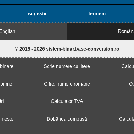
sugestii
termeni
English
Român
© 2016 - 2026 sistem-binar.base-conversion.ro
binare
Scrie numere cu litere
Calcu
 prime
Cifre, numere romane
Op
ri
Calculator TVA
unjește
Dobânda compusă
Calcul