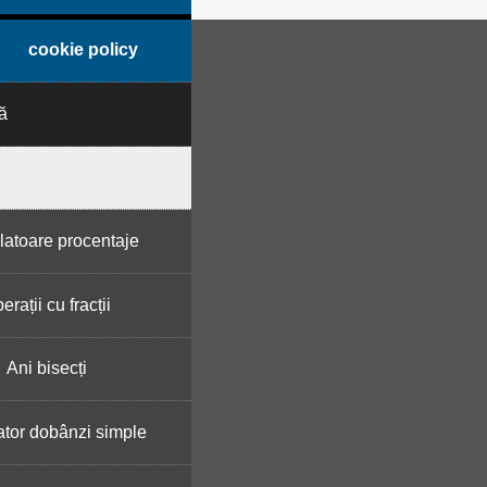
cookie policy
ă
latoare procentaje
erații cu fracții
Ani bisecți
ator dobânzi simple