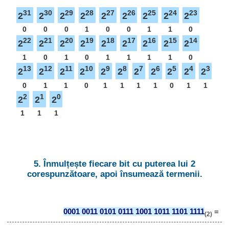
31
30
29
28
27
26
25
24
23
2
2
2
2
2
2
2
2
2
0
0
0
1
0
0
1
1
0
22
21
20
19
18
17
16
15
14
2
2
2
2
2
2
2
2
2
1
0
1
0
1
1
1
1
0
13
12
11
10
9
8
7
6
5
4
3
2
2
2
2
2
2
2
2
2
2
2
0
1
1
0
1
1
1
1
0
1
1
2
1
0
2
2
2
1
1
1
5. Înmulțește fiecare bit cu puterea lui 2
corespunzătoare, apoi însumează termenii.
0001 0011 0101 0111 1001 1011 1101 1111
=
(2)