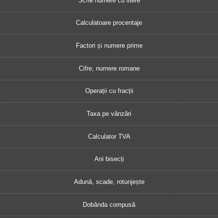
Scrie numere cu litere
Calculatoare procentaje
Factori și numere prime
Cifre, numere romane
Operații cu fracții
Taxa pe vânzări
Calculator TVA
Ani bisecți
Adună, scade, rotunjește
Dobânda compusă