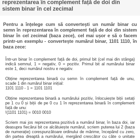
reprezentarea în complement față de doi din
sistem binar în cel zecimal
Pentru a înțelege cum să convertești un număr binar cu
semn în reprezentarea în complement față de doi din sistem
binar în cel zecimal (baza zece), cel mai ușor e să o facem
printr-un exemplu - convertește numărul binar, 1101 1110, în
baza zece:
Într-un binar în complement față de doi, primul bit (cel mai din stânga)
indică semnul, 1 = negativ, 0 = pozitiv. Primul bit al numărului binar
este 1, deci numărul nostru e negativ.
Obține reprezentarea binară cu semn în complement față de unu,
scade 1 din numărul binar inițial:
1101 1110 - 1 = 1101 1101
Obține reprezentarea binară a numărului pozitiv, înlocuiește biții setați
pe 1 cu 0 și biții de pe 0 cu 1 în reprezentarea binară în complement
față de unu:
!(1101 1101) = 0010 0010
Scriem mai jos reprezentarea pozitivă a numărul binar, în baza doi, iar
deasupra fiecărui bit ce alcătuiește numărul, scriem puterea lui 2 (baza
de numerație) corespunzătoare ordinului de mărime, începând cu zero,
din partea dreaptă a numărului, mergând crescător cu câte o unitate