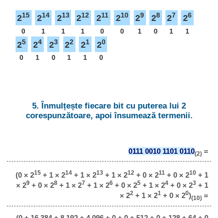
15
14
13
12
11
10
9
8
7
6
2
2
2
2
2
2
2
2
2
2
0
1
1
1
0
0
1
0
1
1
5
4
3
2
1
0
2
2
2
2
2
2
0
1
0
1
1
0
5. Înmulțește fiecare bit cu puterea lui 2
corespunzătoare, apoi însumează termenii.
0111 0010 1101 0110
=
(2)
15
14
13
12
11
10
(0 × 2
+ 1 × 2
+ 1 × 2
+ 1 × 2
+ 0 × 2
+ 0 × 2
+ 1
9
8
7
6
5
4
3
× 2
+ 0 × 2
+ 1 × 2
+ 1 × 2
+ 0 × 2
+ 1 × 2
+ 0 × 2
+ 1
2
1
0
× 2
+ 1 × 2
+ 0 × 2
)
=
(10)
(0 + 16 384 + 8 192 + 4 096 + 0 + 0 + 512 + 0 + 128 + 64 + 0