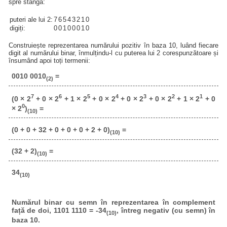
spre stânga:
puteri ale lui 2:
7
6
5
4
3
2
1
0
digiți:
0
0
1
0
0
0
1
0
Construiește reprezentarea numărului pozitiv în baza 10, luând fiecare
digit al numărului binar, înmulțindu-l cu puterea lui 2 corespunzătoare și
însumând apoi toți termenii:
0010 0010
=
(2)
7
6
5
4
3
2
1
(0 × 2
+ 0 × 2
+ 1 × 2
+ 0 × 2
+ 0 × 2
+ 0 × 2
+ 1 × 2
+ 0
0
× 2
)
=
(10)
(0 + 0 + 32 + 0 + 0 + 0 + 2 + 0)
=
(10)
(32 + 2)
=
(10)
34
(10)
Numărul binar cu semn în reprezentarea în complement
față de doi, 1101 1110 = -34
, întreg negativ (cu semn) în
(10)
baza 10.