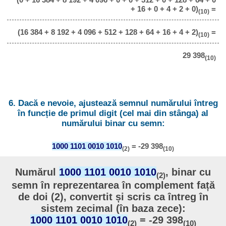
+ 16 + 0 + 4 + 2 + 0)
=
(10)
(16 384 + 8 192 + 4 096 + 512 + 128 + 64 + 16 + 4 + 2)
=
(10)
29 398
(10)
6. Dacă e nevoie, ajustează semnul numărului întreg
în funcție de primul digit (cel mai din stânga) al
numărului binar cu semn:
1000 1101 0010 1010
= -29 398
(2)
(10)
Numărul
1000 1101 0010 1010
, binar cu
(2)
semn în reprezentarea în complement față
de doi (2), convertit și scris ca întreg în
sistem zecimal (în baza zece):
1000 1101 0010 1010
= -29 398
(2)
(10)