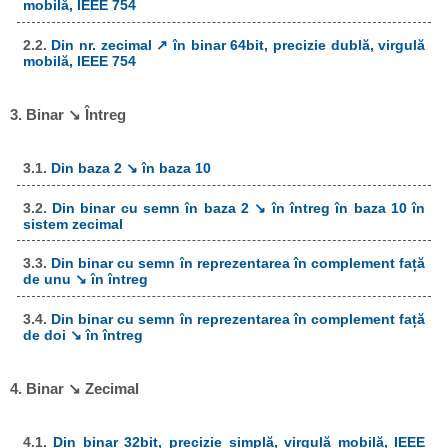
mobilă, IEEE 754
2.2.
Din nr. zecimal ↗ în binar 64bit, precizie dublă, virgulă
mobilă, IEEE 754
3. Binar ↘ Întreg
3.1.
Din baza 2 ↘ în baza 10
3.2.
Din binar cu semn în baza 2 ↘ în întreg în baza 10 în
sistem zecimal
3.3.
Din binar cu semn în reprezentarea în complement față
de unu ↘ în întreg
3.4.
Din binar cu semn în reprezentarea în complement față
de doi ↘ în întreg
4. Binar ↘ Zecimal
4.1.
Din binar 32bit, precizie simplă, virgulă mobilă, IEEE