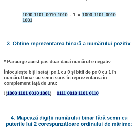
1000 1101 0010 1010
- 1 =
1000 1101 0010
1001
3. Obține reprezentarea binară a numărului pozitiv.
* Parcurge acest pas doar dacă numărul e negativ
Înlocuiește biții setați pe 1 cu 0 și biții de pe 0 cu 1 în
numărul binar cu semn scris în reprezentarea în
complement față de unu:
!(
1000 1101 0010 1001
) =
0111 0010 1101 0110
4. Mapează digiții numărului binar fără semn cu
puterile lui 2 corespunzătoare ordinului de mărime: