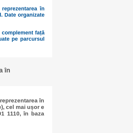
 reprezentarea în
l. Date organizate
n complement față
tuate pe parcursul
a în
reprezentarea în
), cel mai ușor e
01 1110, în baza