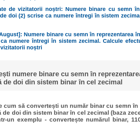
ate de vizitatorii noștri: Numere binare cu semn în
e doi (2) scrise ca numere întregi în sistem zecima
[August]: Numere binare cu semn în reprezentarea î
 ca numere întregi în sistem zecimal. Calcule efec
vizitatorii noștri
ști numere binare cu semn în reprezentare
de doi din sistem binar în cel zecimal
ge cum să convertești un număr binar cu semn în 
de doi din sistem binar în cel zecimal (baza zece
tr-un exemplu - convertește numărul binar, 11