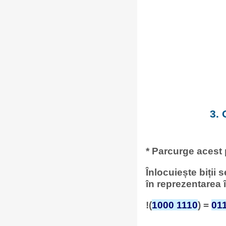
3. 
* Parcurge acest
Înlocuiește biții 
în reprezentarea
!(
1000 1110
) =
01