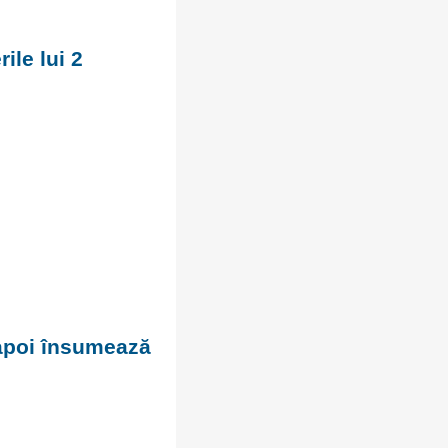
ile lui 2
 apoi însumează