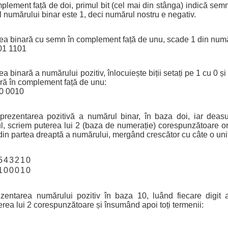
mplement față de doi, primul bit (cel mai din stânga) indică semn
 al numărului binar este 1, deci numărul nostru e negativ.
ea binară cu semn în complement față de unu, scade 1 din număru
01 1101
 binară a numărului pozitiv, înlocuiește biții setați pe 1 cu 0 și 
ră în complement față de unu:
10 0010
prezentarea pozitivă a numărul binar, în baza doi, iar deasup
l, scriem puterea lui 2 (baza de numerație) corespunzătoare o
din partea dreaptă a numărului, mergând crescător cu câte o uni
5
4
3
2
1
0
1
0
0
0
1
0
ezentarea numărului pozitiv în baza 10, luând fiecare digit a
erea lui 2 corespunzătoare și însumând apoi toți termenii: