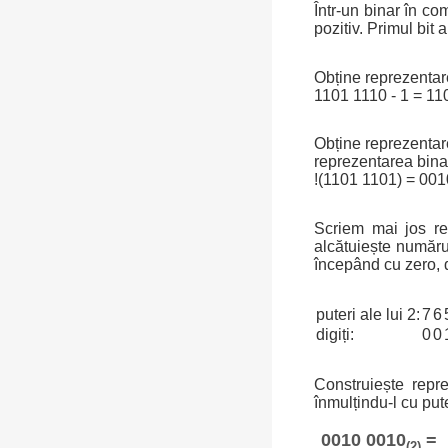
Într-un binar în co
pozitiv. Primul bit
Obține reprezentar
1101 1110 - 1 = 11
Obține reprezentarea
reprezentarea bina
!(1101 1101) = 00
Scriem mai jos re
alcătuiește număru
începând cu zero, 
puteri ale lui 2:
7
6
digiți:
0
0
Construiește repr
înmulțindu-l cu put
0010 0010
=
(2)