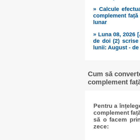
» Calcule efectu
complement față d
lunar
» Luna 08, 2026 
de doi (2) scrise
lunii: August - de 
Cum să converte
complement față 
Pentru a înțele
complement față 
să o facem prin
zece: