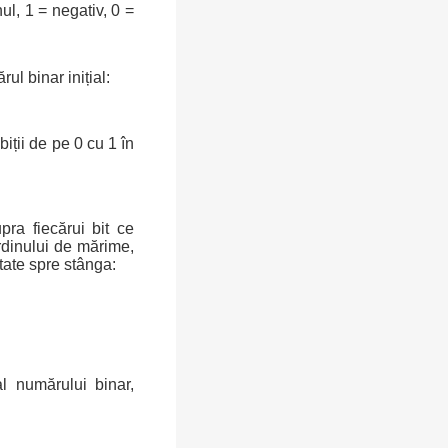
ul, 1 = negativ, 0 =
l binar inițial:
biții de pe 0 cu 1 în
ra fiecărui bit ce
rdinului de mărime,
tate spre stânga:
l numărului binar,