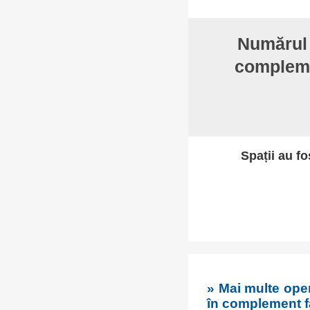
Număru
complemen
Spații au fo
» Mai multe ope
în complement fa