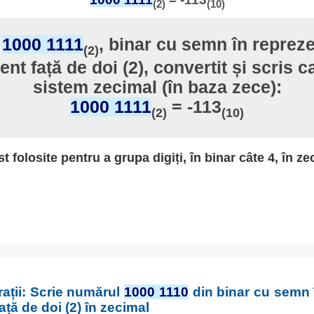
(2)
(10)
l
1000 1111
, binar cu semn în repreze
(2)
t față de doi (2), convertit și scris ca
sistem zecimal (în baza zece):
1000 1111
= -113
(2)
(10)
st folosite pentru a grupa digiți, în binar câte 4, în ze
rații: Scrie numărul
1000 1110
din binar cu semn 
ță de doi (2) în zecimal