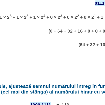
0111
6
5
4
3
2
1
1 × 2
+ 1 × 2
+ 1 × 2
+ 0 × 2
+ 0 × 2
+ 0 × 2
+ 1 
(0 + 64 + 32 + 16 + 0 + 0 + 0
(64 + 32 + 16
ie, ajustează semnul numărului întreg în fu
t (cel mai din stânga) al numărului binar cu 
1000 1111
= -113