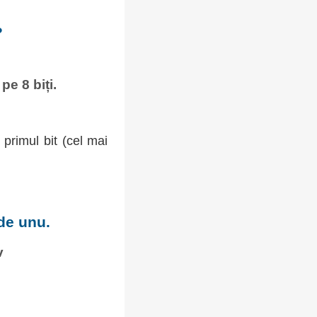
?
pe 8 biți.
primul bit (cel mai
de unu.
v