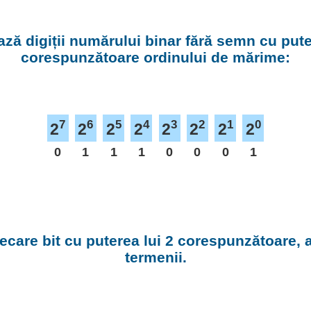
ză digiții numărului binar fără semn cu puter
corespunzătoare ordinului de mărime:
7
6
5
4
3
2
1
0
2
2
2
2
2
2
2
2
0
1
1
1
0
0
0
1
fiecare bit cu puterea lui 2 corespunzătoare,
termenii.