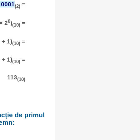
 0001
=
(2)
0
× 2
)
=
(10)
 + 1)
=
(10)
 + 1)
=
(10)
113
(10)
ncție de primul
semn: