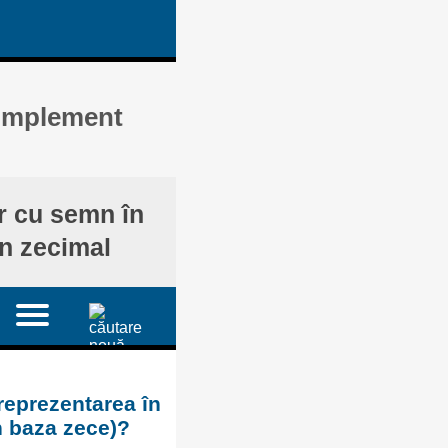
complement
ar cu semn în
în zecimal
reprezentarea în
n baza zece)?