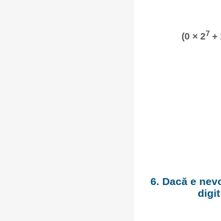
7
(0 × 2
+ 
6. Dacă e nevo
digi