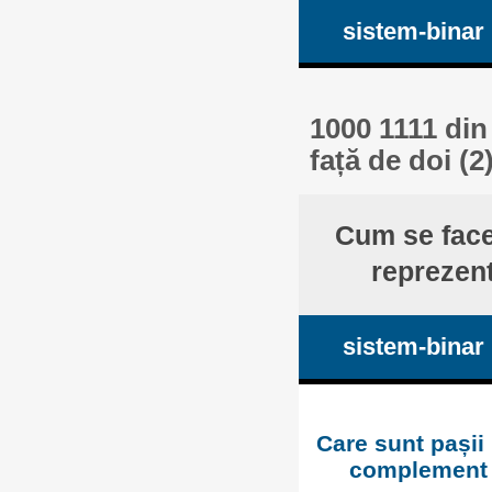
sistem-binar
1000 1111 din
față de doi (2
Cum se face
reprezent
sistem-binar
Care sunt pașii
complement f