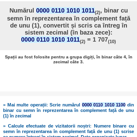
Numărul
0000 0110 1010 1011
, binar cu
(2)
semn în reprezentarea în complement față
de unu (1), convertit și scris ca întreg în
sistem zecimal (în baza zece):
0000 0110 1010 1011
= 1 707
(2)
(10)
Spații au fost folosite pentru a grupa digiți, în binar câte 4, în
zecimal câte 3.
» Mai multe operații: Scrie numărul
0000 0110 1010 1100
din
binar cu semn în reprezentarea în complement față de unu
(1) în zecimal
» Calcule efectuate de vizitatorii noștri: Numere binare cu
semn în reprezentarea în complement față de unu (1) scrise
ca numere întregi în sistem zecimal. Date organizate lunar