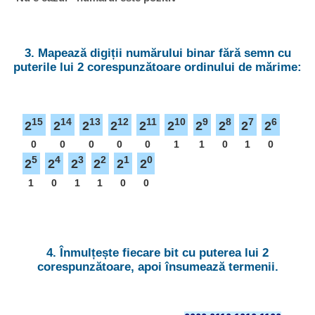
3. Mapează digiții numărului binar fără semn cu
puterile lui 2 corespunzătoare ordinului de mărime:
15
14
13
12
11
10
9
8
7
6
2
2
2
2
2
2
2
2
2
2
0
0
0
0
0
1
1
0
1
0
5
4
3
2
1
0
2
2
2
2
2
2
1
0
1
1
0
0
4. Înmulțește fiecare bit cu puterea lui 2
corespunzătoare, apoi însumează termenii.