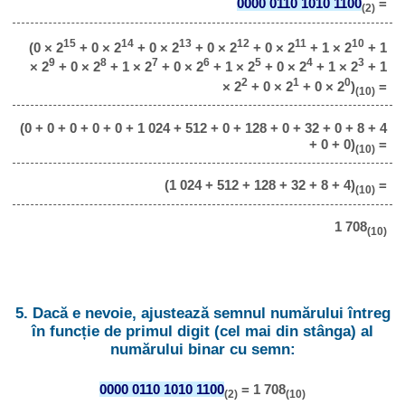
0000 0110 1010 1100
=
(2)
15
14
13
12
11
10
(0 × 2
+ 0 × 2
+ 0 × 2
+ 0 × 2
+ 0 × 2
+ 1 × 2
+ 1
9
8
7
6
5
4
3
× 2
+ 0 × 2
+ 1 × 2
+ 0 × 2
+ 1 × 2
+ 0 × 2
+ 1 × 2
+ 1
2
1
0
× 2
+ 0 × 2
+ 0 × 2
)
=
(10)
(0 + 0 + 0 + 0 + 0 + 1 024 + 512 + 0 + 128 + 0 + 32 + 0 + 8 + 4
+ 0 + 0)
=
(10)
(1 024 + 512 + 128 + 32 + 8 + 4)
=
(10)
1 708
(10)
5. Dacă e nevoie, ajustează semnul numărului întreg
în funcție de primul digit (cel mai din stânga) al
numărului binar cu semn:
0000 0110 1010 1100
= 1 708
(2)
(10)