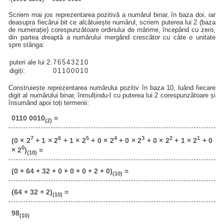
Scriem mai jos reprezentarea pozitivă a numărul binar, în baza doi, iar
deasupra fiecărui bit ce alcătuiește numărul, scriem puterea lui 2 (baza
de numerație) corespunzătoare ordinului de mărime, începând cu zero,
din partea dreaptă a numărului mergând crescător cu câte o unitate
spre stânga:
puteri ale lui 2:
7
6
5
4
3
2
1
0
digiți:
0
1
1
0
0
0
1
0
Construiește reprezentarea numărului pozitiv în baza 10, luând fiecare
digit al numărului binar, înmulțindu-l cu puterea lui 2 corespunzătoare și
însumând apoi toți termenii:
0110 0010
=
(2)
7
6
5
4
3
2
1
(0 × 2
+ 1 × 2
+ 1 × 2
+ 0 × 2
+ 0 × 2
+ 0 × 2
+ 1 × 2
+ 0
0
× 2
)
=
(10)
(0 + 64 + 32 + 0 + 0 + 0 + 2 + 0)
=
(10)
(64 + 32 + 2)
=
(10)
98
(10)