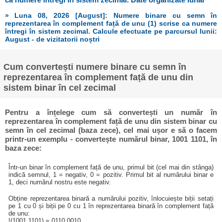
» Luna 08, 2026 [August]: Numere binare cu semn în
reprezentarea în complement față de unu (1) scrise ca numere
întregi în sistem zecimal. Calcule efectuate pe parcursul lunii:
August - de vizitatorii noștri
Cum convertești numere binare cu semn în
reprezentarea în complement față de unu din
sistem binar în cel zecimal
Pentru a înțelege cum să convertești un număr în
reprezentarea în complement față de unu din sistem binar cu
semn în cel zecimal (baza zece), cel mai ușor e să o facem
printr-un exemplu - convertește numărul binar, 1001 1101, în
baza zece:
Într-un binar în complement față de unu, primul bit (cel mai din stânga)
indică semnul, 1 = negativ, 0 = pozitiv. Primul bit al numărului binar e
1, deci numărul nostru este negativ.
Obține reprezentarea binară a numărului pozitiv, înlocuiește biții setați
pe 1 cu 0 și biții pe 0 cu 1 în reprezentarea binară în complement față
de unu:
!(1001 1101) = 0110 0010