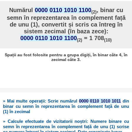
Numărul
0000 0110 1010 1100
, binar cu
(2)
semn în reprezentarea în complement față
de unu (1), convertit și scris ca întreg în
sistem zecimal (în baza zece):
0000 0110 1010 1100
= 1 708
(2)
(10)
Spații au fost folosite pentru a grupa digiți, în binar câte 4, în
zecimal câte 3.
» Mai multe operații: Scrie numărul
0000 0110 1010 1011
din
binar cu semn în reprezentarea în complement față de unu
(1) în zecimal
» Calcule efectuate de vizitatorii noștri: Numere binare cu
semn în reprezentarea în complement față de unu (1) scrise
ca numere întregi în sistem zecimal. Date organizate lunar