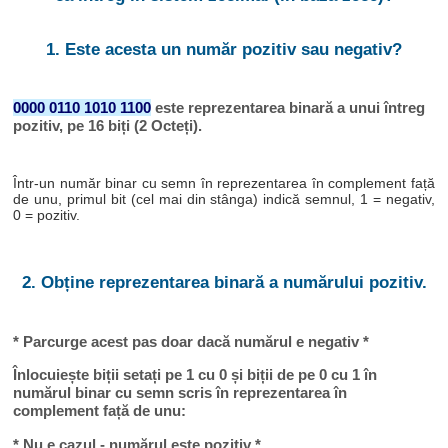
1. Este acesta un număr pozitiv sau negativ?
0000 0110 1010 1100
este reprezentarea binară a unui întreg
pozitiv, pe 16 biți (2 Octeți).
Într-un număr binar cu semn în reprezentarea în complement față
de unu, primul bit (cel mai din stânga) indică semnul, 1 = negativ,
0 = pozitiv.
2. Obține reprezentarea binară a numărului pozitiv.
* Parcurge acest pas doar dacă numărul e negativ *
Înlocuiește biții setați pe 1 cu 0 și biții de pe 0 cu 1 în
numărul binar cu semn scris în reprezentarea în
complement față de unu:
* Nu e cazul - numărul este pozitiv *